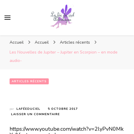
Accueil
Accueil
Articles récents
Les Nouvelles de Jupiter – Jupiter en Scorpion – en mode
audio-
ARTICLES RÉCENTS
Les Nouvelles de Jupiter – Jupiter en Scorpion – en mode audio-
par
LAFÉEDUCIEL
5 OCTOBRE 2017
SUR
LAISSER UN COMMENTAIRE
LES
NOUVELLES
https://www.youtube.com/watch?v=2lyPvN0Mk
DE