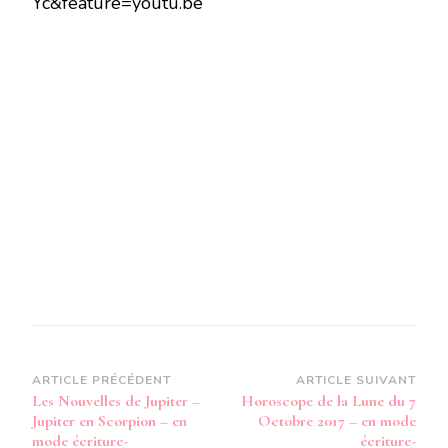
Yc&feature=youtu.be
JUPITER
–
JUPITER
EN
SCORPION
–
EN
MODE
AUDIO-
Navigation
ARTICLE PRÉCÉDENT
ARTICLE SUIVANT
Les Nouvelles de Jupiter –
Horoscope de la Lune du 7
d’article
Jupiter en Scorpion – en
Octobre 2017 – en mode
mode écriture-
écriture-