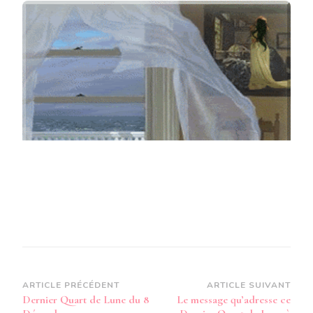
QU’ADRESSE
CE
DERNIER
QUART
DE
LUNE
AUX
PERSONNES
QUI
FÊTENT
LEUR
ANNIVERSAIRE
DU
5
AU
11
DÉCEMBRE
EST
»
UN
À
UN
Navigation
ARTICLE PRÉCÉDENT
ARTICLE SUIVANT
JE
Dernier Quart de Lune du 8
Le message qu’adresse ce
LÈVE
d’article
LES