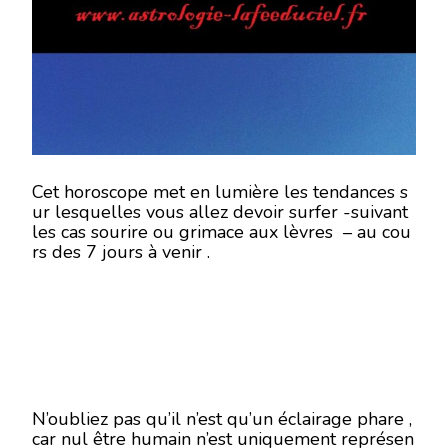
DU
4
AU
10
JUIN
2018
-
EN
MODE
ÉCRITU
Cet horoscope met en lumière les tendances s
ur lesquelles vous allez devoir surfer -suivant
les cas sourire ou grimace aux lèvres – au cou
rs des 7 jours à venir .
N’oubliez pas qu’il n’est qu’un éclairage phare ,
car nul être humain n’est uniquement représen