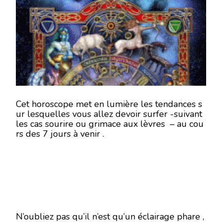
SEMAINE
DU
20
AU
26
NOVEMBRE
2017
–
EN
MODE
ÉCRITURE-
Cet horoscope met en lumière les tendances s
ur lesquelles vous allez devoir surfer -suivant
les cas sourire ou grimace aux lèvres – au cou
rs des 7 jours à venir .
N’oubliez pas qu’il n’est qu’un éclairage phare ,