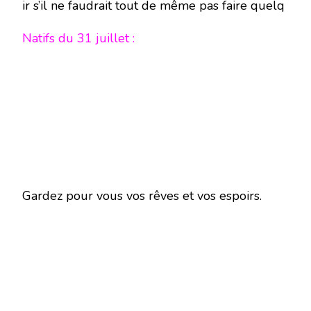
ir s’il ne faudrait tout de même pas faire quelq
ues efforts pour stabiliser certaines fondations
de votre duo.
Natifs du 31 juillet :
Gardez pour vous vos rêves et vos espoirs.