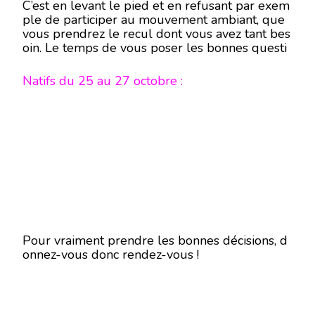
C’est en levant le pied et en refusant par exem
ple de participer au mouvement ambiant, que
vous prendrez le recul dont vous avez tant bes
oin. Le temps de vous poser les bonnes questi
ons en matière de vie personnelle étant arrivé
à maturation, faites en sorte que l’on respecte v
Natifs du 25 au 27 octobre :
otre intimité en mettant de vraies limites.
Pour vraiment prendre les bonnes décisions, d
onnez-vous donc rendez-vous !