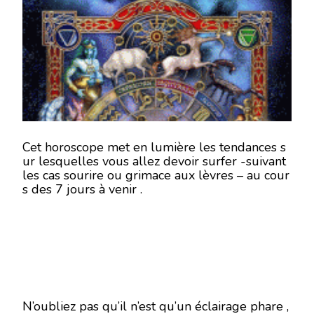
SEMAINE
DU
13
AU
19
NOVEMBRE
2017
-
EN
MODE
ÉCRITURE-
Cet horoscope met en lumière les tendances s
ur lesquelles vous allez devoir surfer -suivant
les cas sourire ou grimace aux lèvres – au cour
s des 7 jours à venir .
N’oubliez pas qu’il n’est qu’un éclairage phare ,