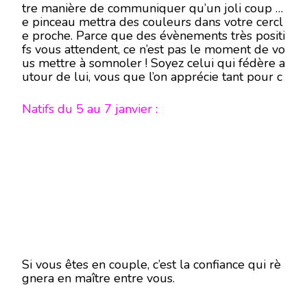
tre manière de communiquer qu’un joli coup d
e pinceau mettra des couleurs dans votre cercl
e proche. Parce que des évènements très positi
fs vous attendent, ce n’est pas le moment de vo
us mettre à somnoler ! Soyez celui qui fédère a
utour de lui, vous que l’on apprécie tant pour c
ette façon que vous avez d’être une oreille atte
ntive.
Natifs du 5 au 7 janvier :
Si vous êtes en couple, c’est la confiance qui rè
gnera en maître entre vous.