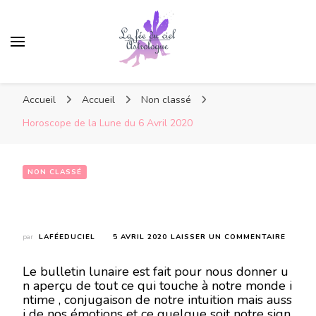
Accueil
Accueil
Non classé
Horoscope de la Lune du 6 Avril 2020
NON CLASSÉ
Horoscope de la Lune du 6 Avril 2020
SUR
par
LAFÉEDUCIEL
5 AVRIL 2020
LAISSER UN COMMENTAIRE
HOROS
DE
Le bulletin lunaire est fait pour nous donner u
LA
n aperçu de tout ce qui touche à notre monde i
LUNE
ntime , conjugaison de notre intuition mais auss
DU
i de nos émotions et ce quelque soit notre sign
6