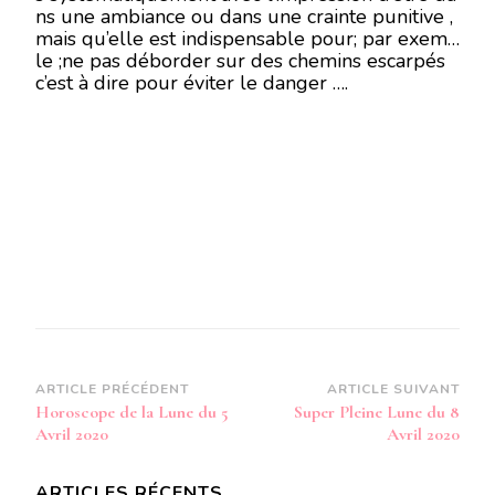
ns une ambiance ou dans une crainte punitive ,
mais qu’elle est indispensable pour; par exemp
le ;ne pas déborder sur des chemins escarpés
c’est à dire pour éviter le danger ….
Navigation
ARTICLE PRÉCÉDENT
ARTICLE SUIVANT
Horoscope de la Lune du 5
Super Pleine Lune du 8
d’article
Avril 2020
Avril 2020
ARTICLES RÉCENTS