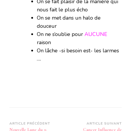
On se fait plaisir de la manière qui
nous fait le plus écho
On se met dans un halo de
douceur
On ne s’oublie pour
AUCUNE
raison
On lâche -si besoin est- les larmes
….
Navigation
ARTICLE PRÉCÉDENT
ARTICLE SUIVANT
Nouvelle Lune du 9
Cancer Influence de