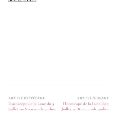
Navigation
ARTICLE PRÉCÉDENT
ARTICLE SUIVANT
Horoscope de la Lune du 4
Horoscope de la Lune du 5
d’article
Juillet 2018 -en mode audio-
Juillet 2018 -en mode audio-