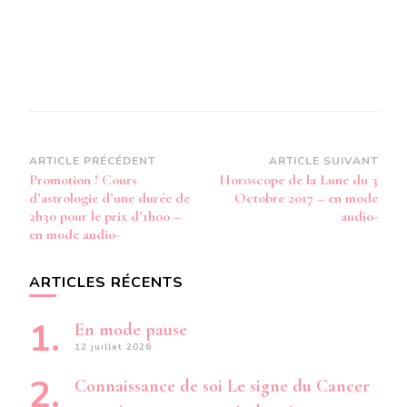
Navigation
ARTICLE PRÉCÉDENT
ARTICLE SUIVANT
Promotion ! Cours
Horoscope de la Lune du 3
d’article
d’astrologie d’une durée de
Octobre 2017 – en mode
2h30 pour le prix d’1h00 –
audio-
en mode audio-
ARTICLES RÉCENTS
En mode pause
12 juillet 2026
Connaissance de soi Le signe du Cancer