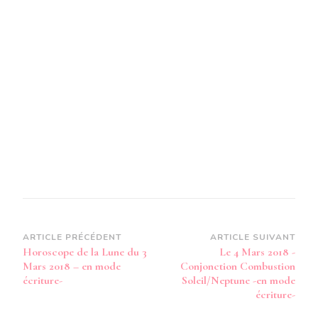
MARS
2018
-
EN
MODE
AUDIO-
Navigation
ARTICLE PRÉCÉDENT
ARTICLE SUIVANT
Horoscope de la Lune du 3
Le 4 Mars 2018 -
d’article
Mars 2018 – en mode
Conjonction Combustion
écriture-
Soleil/Neptune -en mode
écriture-