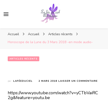
Accueil
Accueil
Articles récents
Horoscope de la Lune du 3 Mars 2018 -en mode audio-
ARTICLES RÉCENTS
Horoscope de la Lune du 3 Mars 2018 -en mode audio-
SUR
par
LAFÉEDUCIEL
2 MARS 2018
LAISSER UN COMMENTAIRE
HOROS
DE
https://www.youtube.com/watch?v=yCTbVaiRC
LA
2g&feature=youtu.be
LUNE
DU
3