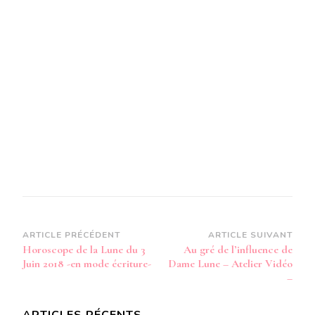
JUIN
2018
–
EN
MODE
AUDIO-
Navigation
ARTICLE PRÉCÉDENT
ARTICLE SUIVANT
Horoscope de la Lune du 3
Au gré de l’influence de
d’article
Juin 2018 -en mode écriture-
Dame Lune – Atelier Vidéo
–