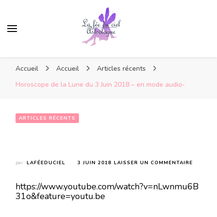
Accueil
Accueil
Articles récents
Horoscope de la Lune du 3 Juin 2018 – en mode audio-
ARTICLES RÉCENTS
Horoscope de la Lune du 3 Juin 2018 – en mode audio-
SUR
par
LAFÉEDUCIEL
3 JUIN 2018
LAISSER UN COMMENTAIRE
HOROSC
DE
https://www.youtube.com/watch?v=nLwnmu6B
LA
31o&feature=youtu.be
LUNE
DU
3