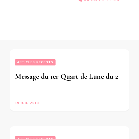
ARTICLES RÉCENTS
Message du 1er Quart de Lune du 20 Juin 2018 pour les personnes nées  Du 23 Janvier au 24 Mai 1941 Du 7 Octobre au 15 Décembre 1959 Du 26 Mai au 5 Juillet 1978 Du 23 Décembre 1996 au 25 Janvier 1997
19 JUIN 2018