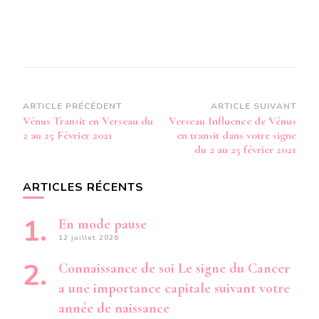
Navigation
ARTICLE PRÉCÉDENT
ARTICLE SUIVANT
Vénus Transit en Verseau du
Verseau Influence de Vénus
d’article
2 au 25 Février 2021
en transit dans votre signe
du 2 au 25 février 2021
ARTICLES RÉCENTS
En mode pause
12 juillet 2026
Connaissance de soi Le signe du Cancer
a une importance capitale suivant votre
année de naissance