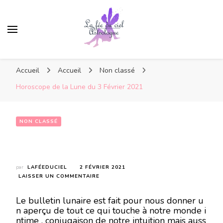
Accueil
Accueil
Non classé
Horoscope de la Lune du 3 Février 2021
NON CLASSÉ
Horoscope de la Lune du 3 Février 2021
par
LAFÉEDUCIEL
2 FÉVRIER 2021
SUR
LAISSER UN COMMENTAIRE
HOROSCOPE
DE
Le bulletin lunaire est fait pour nous donner u
LA
n aperçu de tout ce qui touche à notre monde i
LUNE
ntime , conjugaison de notre intuition mais auss
DU