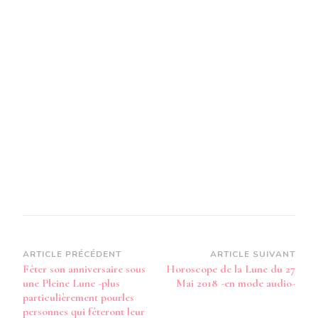
Navigation
ARTICLE PRÉCÉDENT
ARTICLE SUIVANT
Fêter son anniversaire sous
Horoscope de la Lune du 27
d’article
une Pleine Lune -plus
Mai 2018 -en mode audio-
particulièrement pourles
personnes qui fêteront leur