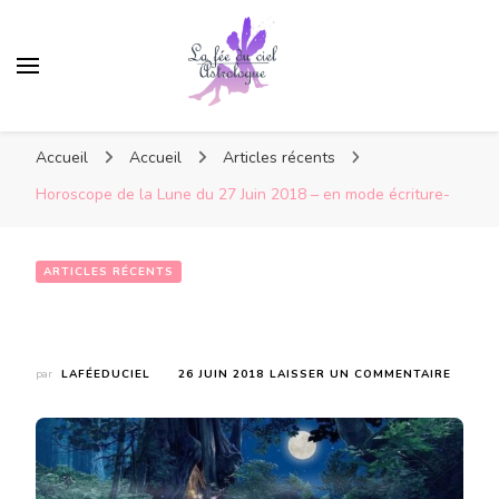
Accueil
Accueil
Articles récents
Horoscope de la Lune du 27 Juin 2018 – en mode écriture-
ARTICLES RÉCENTS
Horoscope de la Lune du 27 Juin 2018 – en mode écriture-
SUR
par
LAFÉEDUCIEL
26 JUIN 2018
LAISSER UN COMMENTAIRE
HOROS
DE
LA
LUNE
DU
27