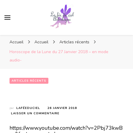
Accueil
Accueil
Articles récents
Horoscope de la Lune du 27 Janvier 2018 – en mode
audio-
ARTICLES RÉCENTS
Horoscope de la Lune du 27 Janvier 2018 – en mode audio-
par
LAFÉEDUCIEL
26 JANVIER 2018
SUR
LAISSER UN COMMENTAIRE
HOROSCOPE
DE
https://www.youtube.com/watch?v=2Pbj73kwB
LA