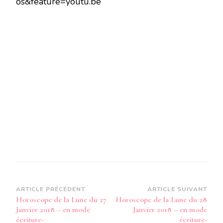
os&feature=youtu.be
LUNE
DU
27
JANVIER
2018
–
EN
MODE
AUDIO-
Navigation
ARTICLE PRÉCÉDENT
ARTICLE SUIVANT
Horoscope de la Lune du 27
Horoscope de la Lune du 28
d’article
Janvier 2018 – en mode
Janvier 2018 – en mode
écriture-
écriture-