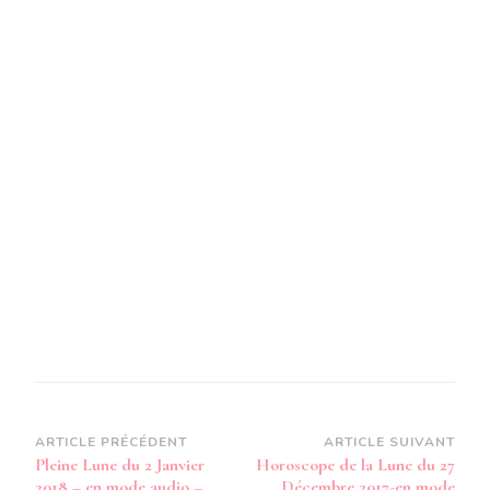
Navigation
ARTICLE PRÉCÉDENT
ARTICLE SUIVANT
Pleine Lune du 2 Janvier
Horoscope de la Lune du 27
d’article
2018 – en mode audio –
Décembre 2017-en mode