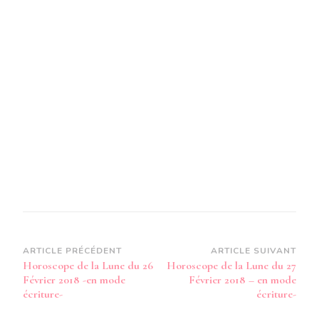
26
FÉVRIER
2018-
EN
MODE
AUDIO-
Navigation
ARTICLE PRÉCÉDENT
ARTICLE SUIVANT
Horoscope de la Lune du 26
Horoscope de la Lune du 27
d’article
Février 2018 -en mode
Février 2018 – en mode
écriture-
écriture-