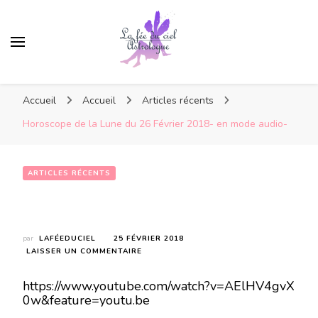
Accueil
Accueil
Articles récents
Horoscope de la Lune du 26 Février 2018- en mode audio-
ARTICLES RÉCENTS
Horoscope de la Lune du 26 Février 2018- en mode audio-
par
LAFÉEDUCIEL
25 FÉVRIER 2018
SUR
LAISSER UN COMMENTAIRE
HOROSCOPE
DE
https://www.youtube.com/watch?v=AElHV4gvX
LA
0w&feature=youtu.be
LUNE
DU