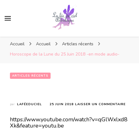
Accueil
Accueil
Articles récents
Horoscope de la Lune du 25 Juin 2018 -en mode audio-
ARTICLES RÉCENTS
Horoscope de la Lune du 25 Juin 2018 -en mode audio-
SUR
par
LAFÉEDUCIEL
25 JUIN 2018
LAISSER UN COMMENTAIRE
HOROS
DE
https://www.youtube.com/watch?v=qGlWxlxd8
LA
Xk&feature=youtu.be
LUNE
DU
25