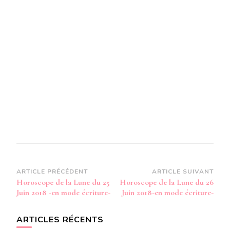
JUIN
2018
-
EN
MODE
AUDIO-
Navigation
ARTICLE PRÉCÉDENT
ARTICLE SUIVANT
Horoscope de la Lune du 25
Horoscope de la Lune du 26
d’article
Juin 2018 -en mode écriture-
Juin 2018-en mode écriture-
ARTICLES RÉCENTS