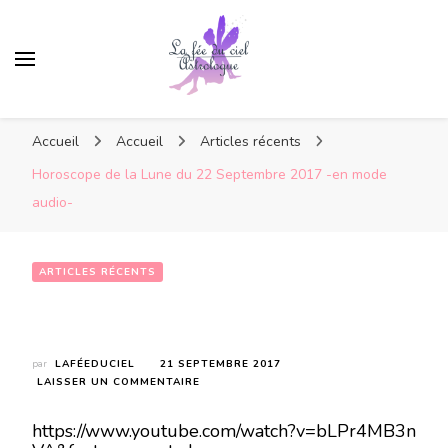
Accueil
Accueil
Articles récents
Horoscope de la Lune du 22 Septembre 2017 -en mode
audio-
ARTICLES RÉCENTS
Horoscope de la Lune du 22 Septembre 2017 -en mode audio-
par
LAFÉEDUCIEL
21 SEPTEMBRE 2017
SUR
LAISSER UN COMMENTAIRE
HOROSCOPE
DE
https://www.youtube.com/watch?v=bLPr4MB3n
LA