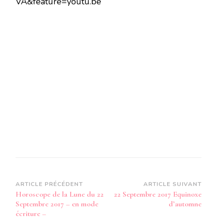
VA&feature=youtu.be
LUNE
DU
22
SEPTEMBRE
2017
-
EN
MODE
AUDIO-
Navigation
ARTICLE PRÉCÉDENT
ARTICLE SUIVANT
Horoscope de la Lune du 22
22 Septembre 2017 Equinoxe
d’article
Septembre 2017 – en mode
d’automne
écriture –