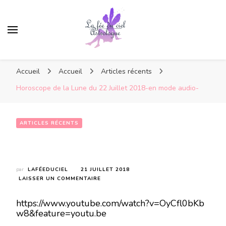
Accueil
Accueil
Articles récents
Horoscope de la Lune du 22 Juillet 2018-en mode audio-
ARTICLES RÉCENTS
Horoscope de la Lune du 22 Juillet 2018-en mode audio-
par
LAFÉEDUCIEL
21 JUILLET 2018
SUR
LAISSER UN COMMENTAIRE
HOROSCOPE
DE
https://www.youtube.com/watch?v=OyCfl0bKb
LA
w8&feature=youtu.be
LUNE
DU