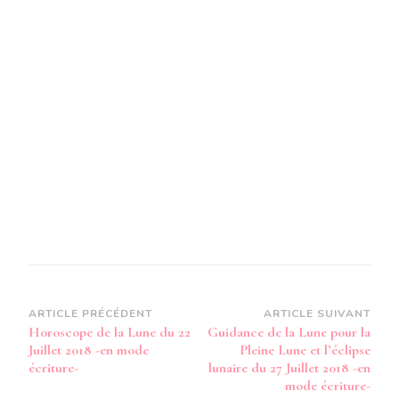
22
JUILLET
2018-
EN
MODE
AUDIO-
Navigation
ARTICLE PRÉCÉDENT
ARTICLE SUIVANT
Horoscope de la Lune du 22
Guidance de la Lune pour la
d’article
Juillet 2018 -en mode
Pleine Lune et l’éclipse
écriture-
lunaire du 27 Juillet 2018 -en
mode écriture-