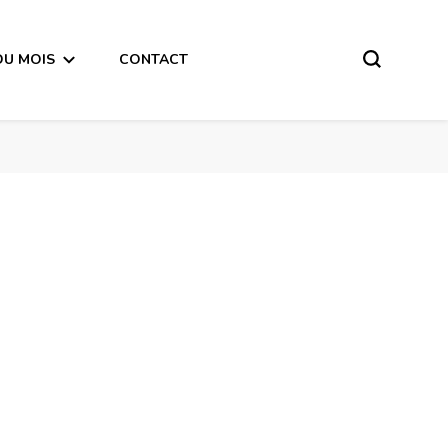
DU MOIS
CONTACT
Horoscope de la Lune du 21 Février 2018 – en mode audio-