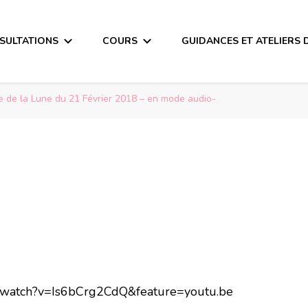
SULTATIONS
COURS
GUIDANCES ET ATELIERS 
 de la Lune du 21 Février 2018 – en mode audio-
m/watch?v=Is6bCrg2CdQ&feature=youtu.be