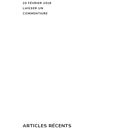
20 FÉVRIER 2018
LAISSER UN
SUR
COMMENTAIRE
HOROSCOPE
DE
LA
LUNE
DU
21
FÉVRIER
2018
–
EN
MODE
AUDIO-
ARTICLES RÉCENTS