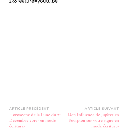
zk&feature=youtu.be
LUNE
DU
21
DÉCEMBRE
2017
–
EN
MODE
AUDIO-
Navigation
ARTICLE PRÉCÉDENT
ARTICLE SUIVANT
Horoscope de la Lune du 21
Lion Influence de Jupiter en
d’article
Décembre 2017- en mode
Scorpion sur votre signe-en
écriture-
mode écriture-