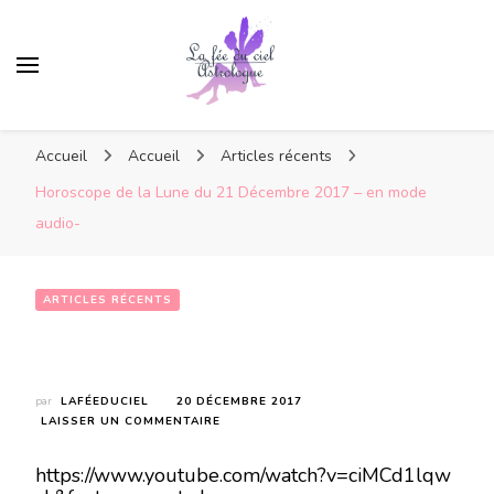
Accueil
Accueil
Articles récents
Horoscope de la Lune du 21 Décembre 2017 – en mode
audio-
ARTICLES RÉCENTS
Horoscope de la Lune du 21 Décembre 2017 – en mode audio-
par
LAFÉEDUCIEL
20 DÉCEMBRE 2017
SUR
LAISSER UN COMMENTAIRE
HOROSCOPE
DE
https://www.youtube.com/watch?v=ciMCd1lqw
LA