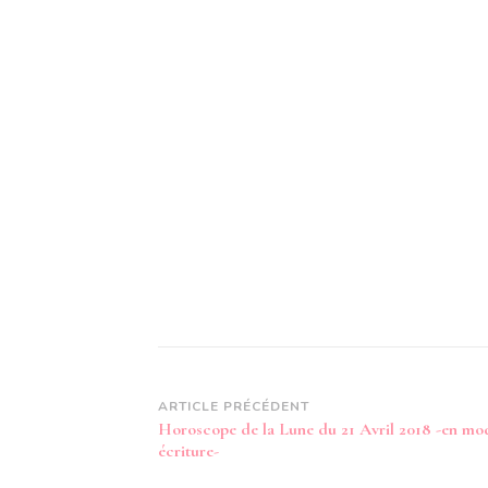
Navigation
ARTICLE PRÉCÉDENT
Horoscope de la Lune du 21 Avril 2018 -en mo
d’article
écriture-