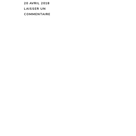
20 AVRIL 2018
LAISSER UN
SUR
COMMENTAIRE
HOROSCOPE
DE
LA
LUNE
DU
21
AVRIL
2018
-
EN
MODE
AUDIO-