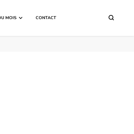
DU MOIS
CONTACT
Horoscope de la Lune du 21 Avril 2018 -en mode audio-