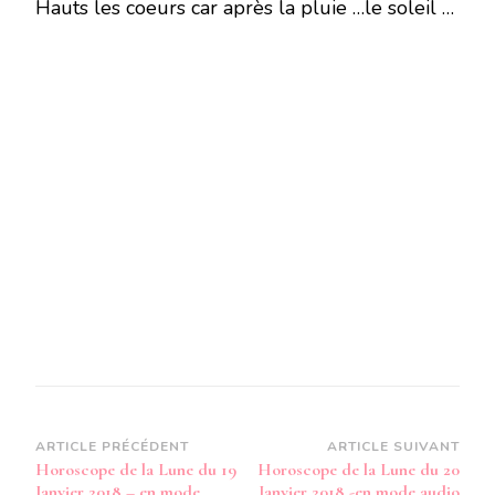
Hauts les coeurs car après la pluie …le soleil …
Navigation
ARTICLE PRÉCÉDENT
ARTICLE SUIVANT
Horoscope de la Lune du 19
Horoscope de la Lune du 20
d’article
Janvier 2018 – en mode
Janvier 2018 -en mode audio