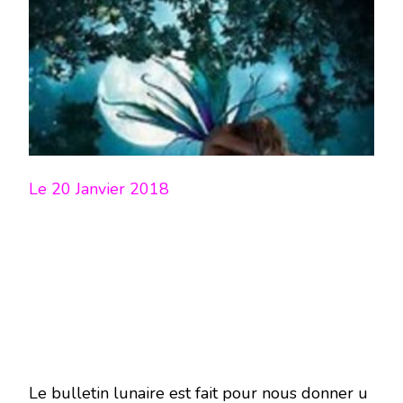
LUNE
DU
20
JANVIER
2018
–
EN
MODE
ÉCRITURE
–
Le 20 Janvier 2018
Le bulletin lunaire est fait pour nous donner u