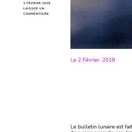
1 FÉVRIER 2018
LAISSER UN
SUR
COMMENTAIRE
HOROSCOPE
DE
LA
LUNE
DU
2
FÉVRIER
2018
Le 2 Février 2018
–
EN
MODE
ÉCRITURE-
Le bulletin lunaire est f