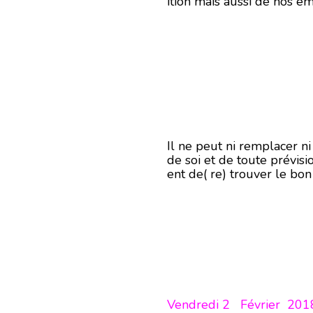
ition mais aussi de nos ém
Il ne peut ni remplacer n
de soi et de toute prévisi
ent de( re) trouver le bo
Vendredi 2 Février 201