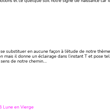
otions et ce quelque soit notre signe de naissance car i
i se substituer en aucune façon à l’étude de notre thème
on mais il donne un éclairage dans l’instant T et pose te
n sens de notre chemin….
8 Lune en Vierge