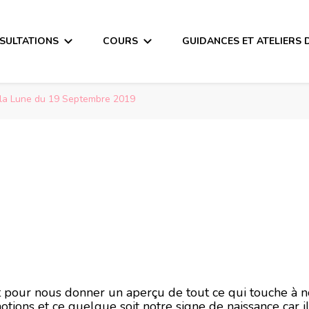
SULTATIONS
COURS
GUIDANCES ET ATELIERS 
la Lune du 19 Septembre 2019
a Lune du 19 Sept
ait pour nous donner un aperçu de tout ce qui touche à 
otions et ce quelque soit notre signe de naissance car i