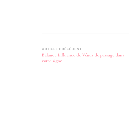
Navigation
ARTICLE PRÉCÉDENT
Balance Influence de Vénus de passage dans
d’article
votre signe