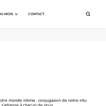
DU MOIS
CONTACT
embre 2019
notre monde intime , conjugaison de notre intu
l s’adresse à chacun de nous .