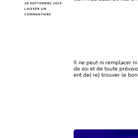
18 SEPTEMBRE 2019
LAISSER UN
SUR
COMMENTAIRE
HOROSCOPE
DE
LA
LUNE
DU
19
SEPTEMBRE
2019
Il ne peut ni remplacer n
de soi et de toute prévisi
ent de( re) trouver le bo