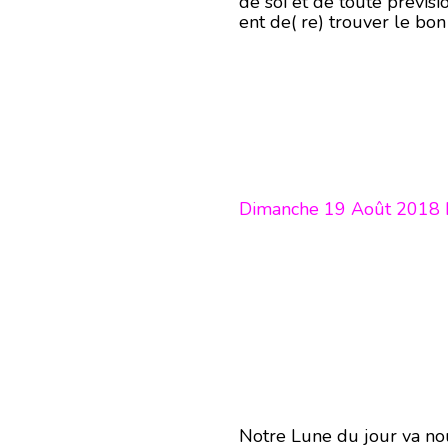
de soi et de toute prévisi
ent de( re) trouver le bo
Dimanche 19 Août 2018 L
Notre Lune du jour va nou