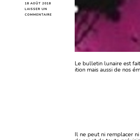
18 AOÛT 2018
LAISSER UN
SUR
COMMENTAIRE
HOROSCOPE
DE
LA
LUNE
DU
19
AOÛT
2018
Le bulletin lunaire est f
ition mais aussi de nos ém
Il ne peut ni remplacer n