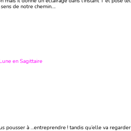
on mais il donne un éclairage dans l’instant T et pose te
n sens de notre chemin….
une en Sagittaire
s pousser à …entreprendre ! tandis qu’elle va regarder 