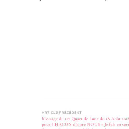
Navigation
ARTICLE PRÉCÉDENT
Message du 1er Quart de Lune du 18 Août 201
d’article
pour CHACUN d’entre NOUS « Je fais en sor