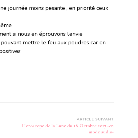
une journée moins pesante , en priorité ceux
 même
ment si nous en éprouvons l’envie
t pouvant mettre le feu aux poudres car en
positives
ARTICLE SUIVANT
Horoscope de la Lune du 18 Octobre 2017 -en
mode audio-