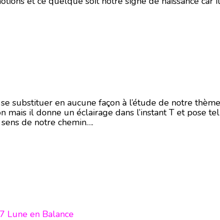
otions et ce quelque soit notre signe de naissance car i
i se substituer en aucune façon à l’étude de notre thème
on mais il donne un éclairage dans l’instant T et pose te
n sens de notre chemin….
17 Lune en Balance