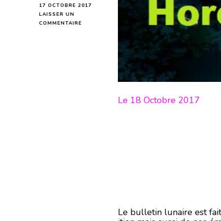
17 OCTOBRE 2017
LAISSER UN
SUR
COMMENTAIRE
HOROSCOPE
DE
LA
LUNE
DU
18
OCTOBRE
2017
Le 18 Octobre 2017
–
EN
MODE
ÉCRITURE-
Le bulletin lunaire est f