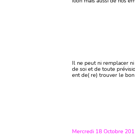
ition mais aussi de nos ém
Il ne peut ni remplacer n
de soi et de toute prévisi
ent de( re) trouver le bo
Mercredi 18 Octobre 20