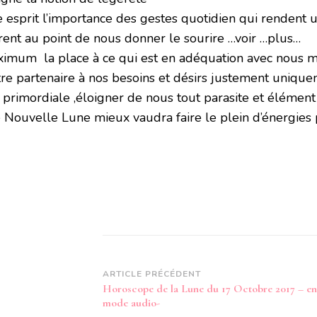
 esprit l’importance des gestes quotidien qui rendent 
rent au point de nous donner le sourire …voir …plus…
ximum la place à ce qui est en adéquation avec nous
tre partenaire à nos besoins et désirs justement unique
 primordiale ,éloigner de nous tout parasite et élémen
e Nouvelle Lune mieux vaudra faire le plein d’énergies 
Navigation
ARTICLE PRÉCÉDENT
Horoscope de la Lune du 17 Octobre 2017 – en
d’article
mode audio-