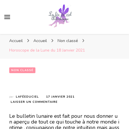
Accueil
Accueil
Non classé
Horoscope de la Lune du 18 Janvier 2021
NON CLASSÉ
Horoscope de la Lune du 18 Janvier 2021
par
LAFÉEDUCIEL
17 JANVIER 2021
SUR
LAISSER UN COMMENTAIRE
HOROSCOPE
DE
Le bulletin lunaire est fait pour nous donner u
LA
n aperçu de tout ce qui touche à notre monde i
LUNE
ntime , conjugaison de notre intuition mais auss
DU