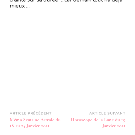
mieux ….
Navigation
ARTICLE PRÉCÉDENT
ARTICLE SUIVANT
Mémo Semaine Astrale du
Horoscope de la Lune du 19
d’article
18 au 24 Janvier 2021
Janvier 2021