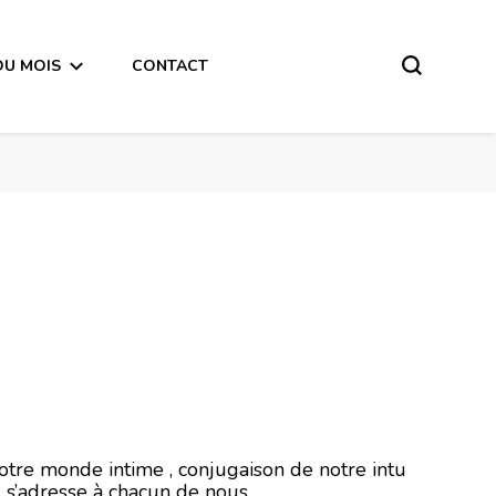
DU MOIS
CONTACT
er 2021
notre monde intime , conjugaison de notre intu
l s’adresse à chacun de nous .