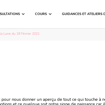
SULTATIONS
COURS
GUIDANCES ET ATELIERS 
la Lune du 18 Février 2021
a Lune du 18 Févri
ait pour nous donner un aperçu de tout ce qui touche à 
otions et ce quelque soit notre signe de naissance car i