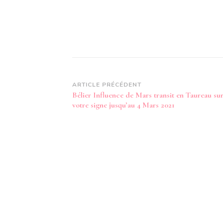
Navigation
ARTICLE PRÉCÉDENT
Bélier Influence de Mars transit en Taureau su
d’article
votre signe jusqu’au 4 Mars 2021