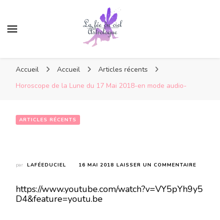
Accueil
Accueil
Articles récents
Horoscope de la Lune du 17 Mai 2018-en mode audio-
ARTICLES RÉCENTS
Horoscope de la Lune du 17 Mai 2018-en mode audio-
SUR
par
LAFÉEDUCIEL
16 MAI 2018
LAISSER UN COMMENTAIRE
HOROS
DE
https://www.youtube.com/watch?v=VY5pYh9y5
LA
D4&feature=youtu.be
LUNE
DU
17