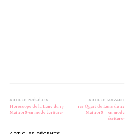
MAI
2018-
EN
MODE
AUDIO-
Navigation
ARTICLE PRÉCÉDENT
ARTICLE SUIVANT
Horoscope de la Lune du 17
1er Quart de Lune du 22
d’article
Mai 2018-en mode écriture-
Mai 2018 – en mode
écriture-