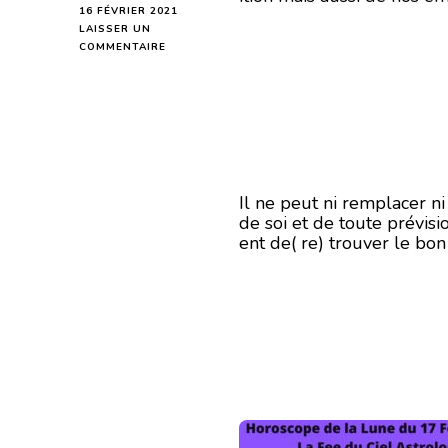
16 FÉVRIER 2021
LAISSER UN
SUR
COMMENTAIRE
HOROSCOPE
DE
LA
LUNE
DU
17
FÉVRIER
2021
Il ne peut ni remplacer n
de soi et de toute prévisi
ent de( re) trouver le bo