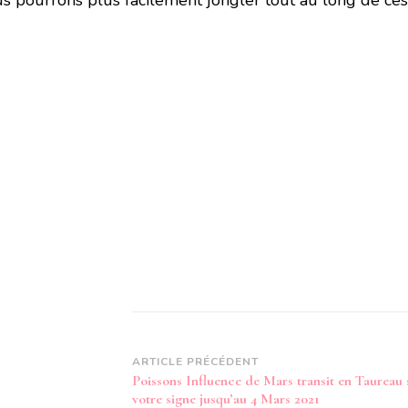
us pourrons plus facilement jongler tout au long de c
Navigation
ARTICLE PRÉCÉDENT
Poissons Influence de Mars transit en Taureau 
d’article
votre signe jusqu’au 4 Mars 2021