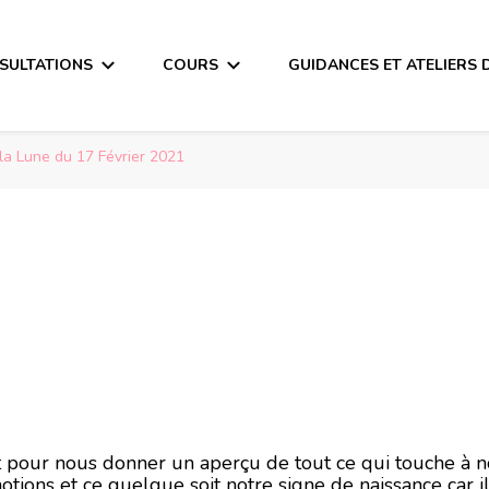
SULTATIONS
COURS
GUIDANCES ET ATELIERS 
la Lune du 17 Février 2021
a Lune du 17 Févrie
ait pour nous donner un aperçu de tout ce qui touche à 
otions et ce quelque soit notre signe de naissance car i