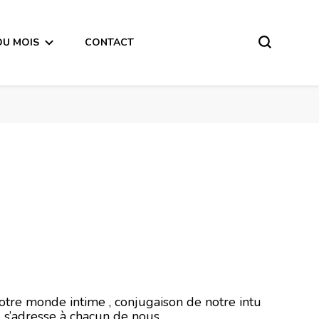
DU MOIS
CONTACT
r 2021
notre monde intime , conjugaison de notre intu
l s’adresse à chacun de nous .