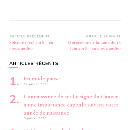
Navigation
ARTICLE PRÉCÉDENT
ARTICLE SUIVANT
Solstice d’été 2018 – en
Horoscope de la Lune du 16
d’article
mode audio-
Juin 2018 – en mode audio-
ARTICLES RÉCENTS
En mode pause
12 juillet 2026
Connaissance de soi Le signe du Cancer
a une importance capitale suivant votre
année de naissance
9 juillet 2026