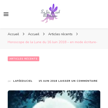
Accueil
Accueil
Articles récents
Horoscope de la Lune du 16 Juin 2018 – en mode écriture-
ARTICLES RÉCENTS
Horoscope de la Lune du 16 Juin 2018 – en mode écriture-
SUR
par
LAFÉEDUCIEL
15 JUIN 2018
LAISSER UN COMMENTAIRE
HOROS
DE
LA
LUNE
DU
16