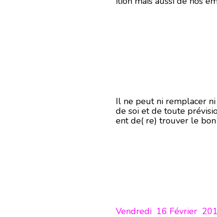
ition mais aussi de nos ém
Il ne peut ni remplacer n
de soi et de toute prévisi
ent de( re) trouver le bo
Vendredi 16 Février 20