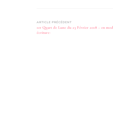
Navigation
ARTICLE PRÉCÉDENT
1er Quart de Lune du 23 Février 2018 – en mo
d’article
écriture-