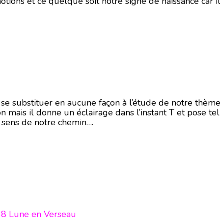
otions et ce quelque soit notre signe de naissance car i
i se substituer en aucune façon à l’étude de notre thème
on mais il donne un éclairage dans l’instant T et pose te
n sens de notre chemin….
18 Lune en Verseau