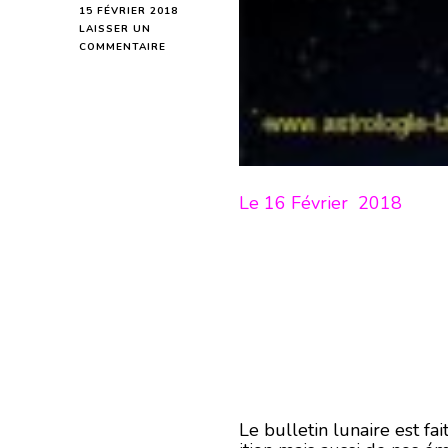
15 FÉVRIER 2018
LAISSER UN
SUR
COMMENTAIRE
HOROSCOPE
DE
LA
LUNE
DU
16
FÉVRIER
2018
Le 16 Février 2018
–
EN
MODE
ÉCRITURE-
Le bulletin lunaire est f