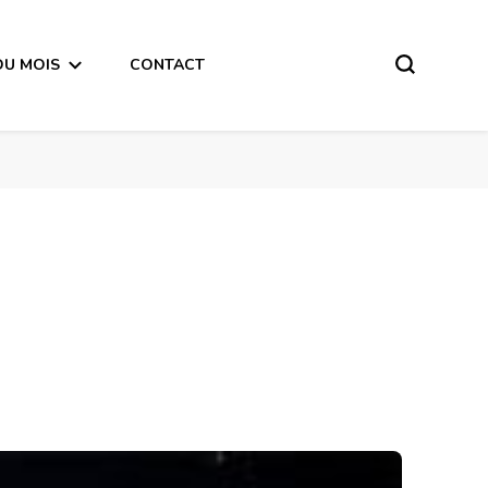
DU MOIS
CONTACT
Horoscope de la Lune du 16 Février 2018 – en mode écriture-