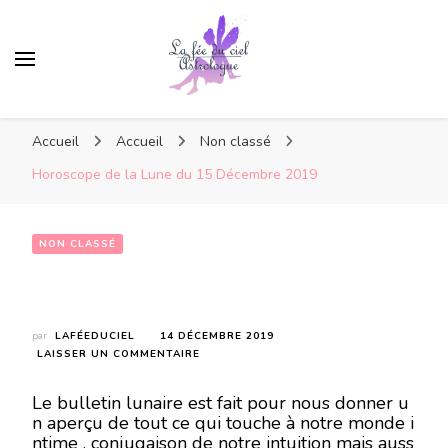
Accueil
Accueil
Non classé
Horoscope de la Lune du 15 Décembre 2019
NON CLASSÉ
Horoscope de la Lune du 15 Décembre 2019
par
LAFÉEDUCIEL
14 DÉCEMBRE 2019
SUR
LAISSER UN COMMENTAIRE
HOROSCOPE
DE
Le bulletin lunaire est fait pour nous donner u
LA
n aperçu de tout ce qui touche à notre monde i
LUNE
ntime , conjugaison de notre intuition mais auss
DU