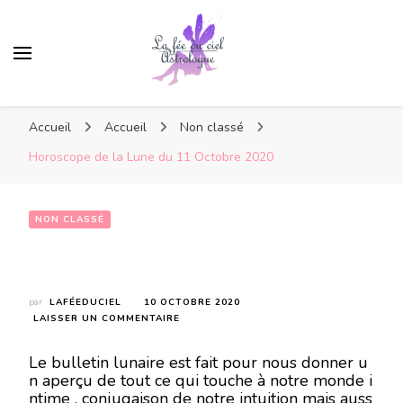
Accueil
Accueil
Non classé
Horoscope de la Lune du 11 Octobre 2020
NON CLASSÉ
Horoscope de la Lune du 11 Octobre 2020
par
LAFÉEDUCIEL
10 OCTOBRE 2020
SUR
LAISSER UN COMMENTAIRE
HOROSCOPE
DE
Le bulletin lunaire est fait pour nous donner u
LA
n aperçu de tout ce qui touche à notre monde i
LUNE
ntime , conjugaison de notre intuition mais auss
DU