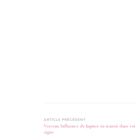
Navigation
ARTICLE PRÉCÉDENT
Verseau Influence de Jupiter en transit dans vo
d’article
signe