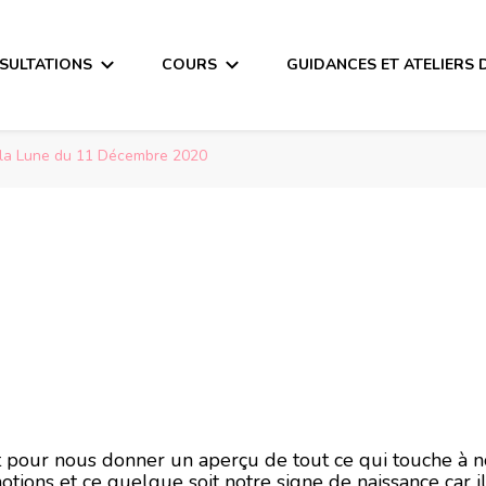
SULTATIONS
COURS
GUIDANCES ET ATELIERS 
la Lune du 11 Décembre 2020
a Lune du 11 Déce
ait pour nous donner un aperçu de tout ce qui touche à 
otions et ce quelque soit notre signe de naissance car i