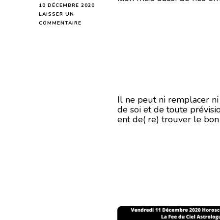
10 DÉCEMBRE 2020
LAISSER UN
SUR
COMMENTAIRE
HOROSCOPE
DE
LA
LUNE
DU
11
DÉCEMBRE
2020
Il ne peut ni remplacer n
de soi et de toute prévisi
ent de( re) trouver le bo