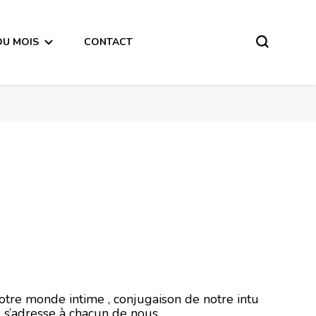
DU MOIS
CONTACT
mbre 2020
notre monde intime , conjugaison de notre intu
l s’adresse à chacun de nous .