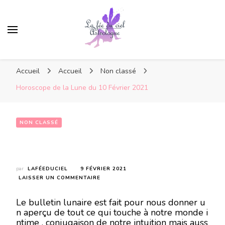
Accueil
Accueil
Non classé
Horoscope de la Lune du 10 Février 2021
NON CLASSÉ
Horoscope de la Lune du 10 Février 2021
par
LAFÉEDUCIEL
9 FÉVRIER 2021
SUR
LAISSER UN COMMENTAIRE
HOROSCOPE
DE
Le bulletin lunaire est fait pour nous donner u
LA
n aperçu de tout ce qui touche à notre monde i
LUNE
ntime , conjugaison de notre intuition mais auss
DU