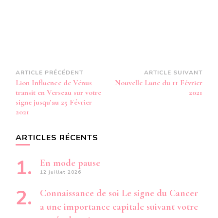
Navigation
ARTICLE PRÉCÉDENT
ARTICLE SUIVANT
Lion Influence de Vénus
Nouvelle Lune du 11 Février
d’article
transit en Verseau sur votre
2021
signe jusqu’au 25 Février
2021
ARTICLES RÉCENTS
En mode pause
12 juillet 2026
Connaissance de soi Le signe du Cancer
a une importance capitale suivant votre