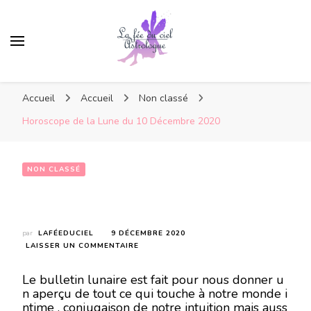
Accueil
Accueil
Non classé
Horoscope de la Lune du 10 Décembre 2020
NON CLASSÉ
Horoscope de la Lune du 10 Décembre 2020
par
LAFÉEDUCIEL
9 DÉCEMBRE 2020
SUR
LAISSER UN COMMENTAIRE
HOROSCOPE
DE
Le bulletin lunaire est fait pour nous donner u
LA
n aperçu de tout ce qui touche à notre monde i
LUNE
ntime , conjugaison de notre intuition mais auss
DU