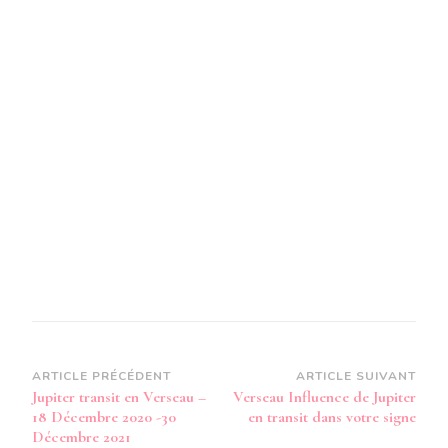
Navigation
ARTICLE PRÉCÉDENT
ARTICLE SUIVANT
Jupiter transit en Verseau –
Verseau Influence de Jupiter
d’article
18 Décembre 2020 -30
en transit dans votre signe
Décembre 2021