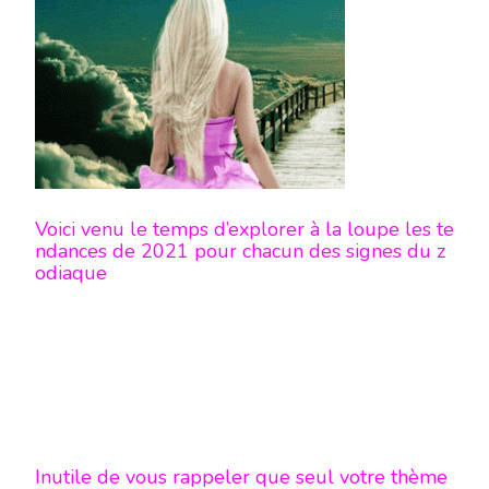
ET
ASCENDANT
LION
»
LE
TEMPS
DES
PRÉTEXTES
EST
PROSCRIT
«
Voici venu le temps d’explorer à la loupe les te
ndances de 2021 pour chacun des signes du z
odiaque
Inutile de vous rappeler que seul votre thème