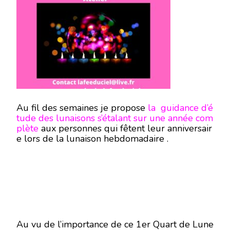
QUART
DE
LUNE
DU
20
JANVIER
2021
-
ATELIER-
Au fil des semaines je propose
la guidance d’é
tude des lunaisons s’étalant sur une année com
plète
aux personnes qui fêtent leur anniversair
e lors de la lunaison hebdomadaire .
Au vu de l’importance de ce 1er Quart de Lune