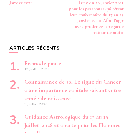
d’article
Janvier 2021
Lune du 20 Janvier 2021
pour les personnes qui fêtent
leur anniversaire du 17 au 23
Janvier est » Afin d’agir
avec prudence je regarde
autour de moi »
ARTICLES RÉCENTS
En mode pause
12 juillet 2026
Connaissance de soi Le signe du Cancer
a une importance capitale suivant votre
année de naissance
9 juillet 2026
Guidance Astrologique du 13 au 19
Juillet 2026 et aparté pour les Flammes