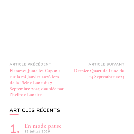
Navigation
ARTICLE PRÉCÉDENT
ARTICLE SUIVANT
Flammes Jumelles Cap mis
Dernier Quart de Lune du
d’article
sur la mi Janvier 2026 lors
14 Septembre 2025
de la Pleine Lune du 7
Septembre 2025 doublée par
l’Eclipse Lunaire
ARTICLES RÉCENTS
En mode pause
12 juillet 2026