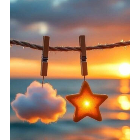
8
AU
14
SEPTEMBRE
2025
ET
APARTÉ
POUR
LES
FLAMMES
JUMELLES