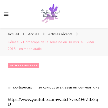
Accueil
Accueil
Articles récents
Gémeaux Horoscope de la semaine du 30 Avril au 6 Mai
2018 – en mode audio-
ARTICLES RÉCENTS
Gémeaux Horoscope de la semaine du 30 Avril au 6 Mai 2018 – en mode audio-
SUR
par
LAFÉEDUCIEL
26 AVRIL 2018
LAISSER UN COMMENTAIRE
GÉME
HORO
https://www.youtube.com/watch?v=s4F6ZlIz2q
DE
U
LA