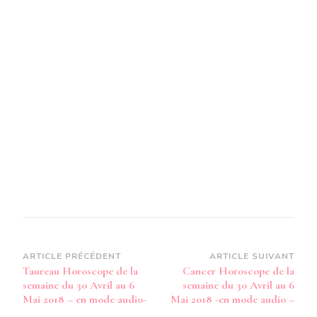
SEMA
DU
30
AVRIL
AU
6
MAI
2018
–
EN
MODE
AUDIO
Navigation
ARTICLE PRÉCÉDENT
ARTICLE SUIVANT
Taureau Horoscope de la
Cancer Horoscope de la
d’article
semaine du 30 Avril au 6
semaine du 30 Avril au 6
Mai 2018 – en mode audio-
Mai 2018 -en mode audio –