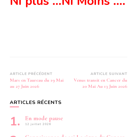
Ni plus …Ni Moins ….
Navigation
ARTICLE PRÉCÉDENT
ARTICLE SUIVANT
Mars en Taureau du 19 Mai
Venus transit en Cancer du
d’article
au 27 Juin 2026
20 Mai Au 13 Juin 2026
ARTICLES RÉCENTS
En mode pause
12 juillet 2026