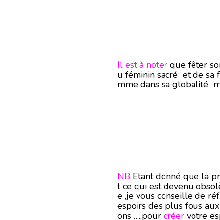
Il est à noter
que fêter son
u féminin sacré et de sa 
mme dans sa globalité ma
NB
Etant donné que la p
t ce qui est devenu obsol
e ,je vous conseille de r
espoirs des plus fous aux
ons …..pour
créer
votre es