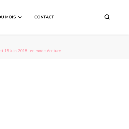
DU MOIS
CONTACT
et 15 Juin 2018 -en mode écriture-
Fêter son anniversaire sous une Nouvelle Lune plus spécialement pour les personnes qui fêteront leur anniversaire entre le 11 et 15 Juin 2018 -en mode écriture-