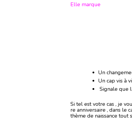
JUIN
Elle marque
2018
-
EN
MODE
ÉCRITURE-
Un changement
Un cap vis à v
Signale que le
Si tel est votre cas , je 
re anniversaire , dans le 
thème de naissance tout s