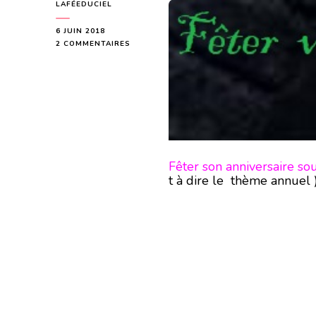
LAFÉEDUCIEL
6 JUIN 2018
SUR
2 COMMENTAIRES
FÊTER
SON
ANNIVERSAIRE
SOUS
UNE
NOUVELLE
LUNE
PLUS
SPÉCIALEMENT
Fêter son anniversaire s
POUR
t à dire le thème annuel )
LES
PERSONNES
QUI
FÊTERONT
LEUR
ANNIVERSAIRE
ENTRE
LE
11
ET
15