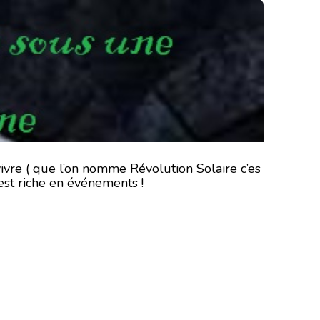
vivre ( que l’on nomme Révolution Solaire c’es
est riche en év
énements !