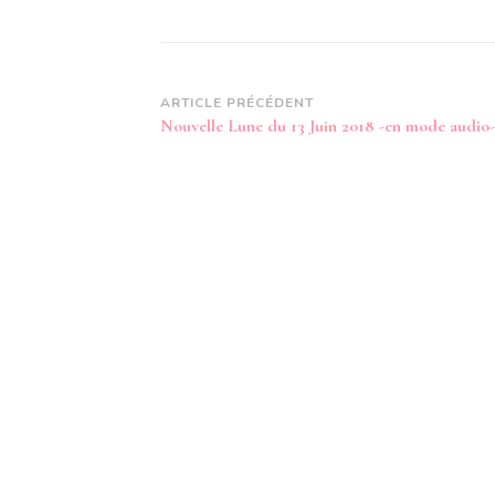
Navigation
ARTICLE PRÉCÉDENT
Nouvelle Lune du 13 Juin 2018 -en mode audio-
d’article