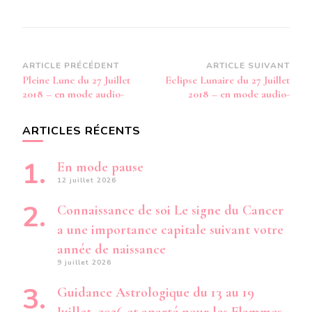
Navigation
ARTICLE PRÉCÉDENT
ARTICLE SUIVANT
Pleine Lune du 27 Juillet
Eclipse Lunaire du 27 Juillet
d’article
2018 – en mode audio-
2018 – en mode audio-
ARTICLES RÉCENTS
En mode pause
12 juillet 2026
Connaissance de soi Le signe du Cancer
a une importance capitale suivant votre
année de naissance
9 juillet 2026
Guidance Astrologique du 13 au 19