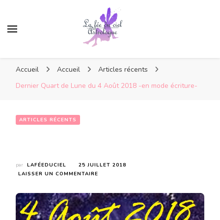
Accueil
Accueil
Articles récents
Dernier Quart de Lune du 4 Août 2018 -en mode écriture-
ARTICLES RÉCENTS
Dernier Quart de Lune du 4 Août 2018 -en mode écriture-
par
LAFÉEDUCIEL
25 JUILLET 2018
SUR
LAISSER UN COMMENTAIRE
DERNIER
QUART
DE
LUNE
DU