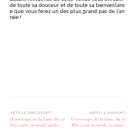
de toute sa douceur et de toute sa bienveillanc
e que vous ferez un des plus grand pas de l’an
née !
Navigation
ARTICLE PRÉCÉDENT
ARTICLE SUIVANT
Horoscope de la Lune du 20
Horoscope de la Lune du 21
d’article
Mai 2018 -en mode audio-
Mai 2018-en mode écriture-