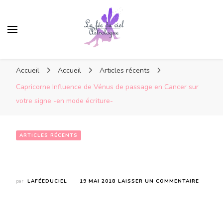
Accueil
Accueil
Articles récents
Capricorne Influence de Vénus de passage en Cancer sur
votre signe -en mode écriture-
ARTICLES RÉCENTS
Capricorne Influence de Vénus de passage en Cancer sur votre signe -en mode écriture-
SUR
par
LAFÉEDUCIEL
19 MAI 2018
LAISSER UN COMMENTAIRE
CAPRIC
INFLUE
DE
VÉNUS