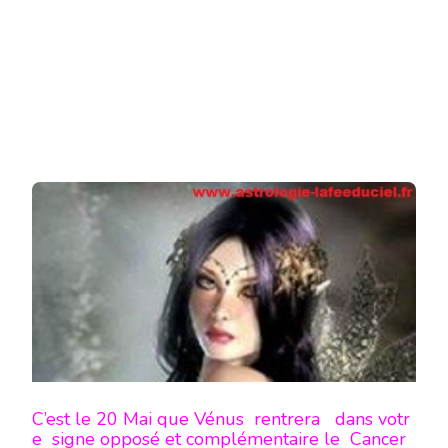
DE
PASSAG
EN
CANCER
SUR
VOTRE
SIGNE
-
EN
MODE
ÉCRITU
C’est le 20 Mai que Vénus rentrera dans votr
e signe opposé et complémentaire le Cancer