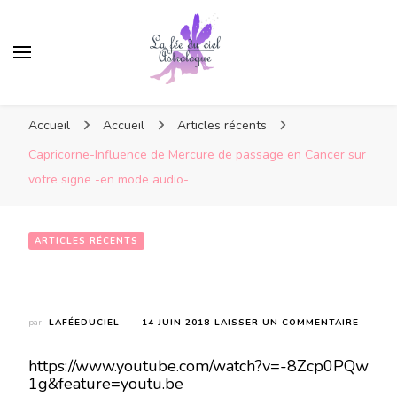
Accueil
Accueil
Articles récents
Capricorne-Influence de Mercure de passage en Cancer sur
votre signe -en mode audio-
ARTICLES RÉCENTS
Capricorne-Influence de Mercure de passage en Cancer sur votre signe -en mode audio-
SUR
par
LAFÉEDUCIEL
14 JUIN 2018
LAISSER UN COMMENTAIRE
CAPRI
INFLU
https://www.youtube.com/watch?v=-8Zcp0PQw
DE
1g&feature=youtu.be
MERCU