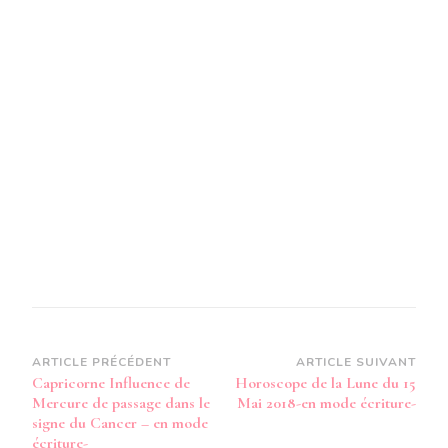
DE
PASSA
EN
CANCE
SUR
VOTRE
SIGNE
-
EN
MODE
AUDIO-
Navigation
ARTICLE PRÉCÉDENT
ARTICLE SUIVANT
Capricorne Influence de
Horoscope de la Lune du 15
d’article
Mercure de passage dans le
Mai 2018-en mode écriture-
signe du Cancer – en mode
écriture-