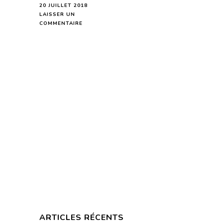
20 JUILLET 2018
LAISSER UN
SUR
COMMENTAIRE
CAPRICORNE
HOROSCOPE
DE
LA
SEMAINE
DU
23
AU
29
JUILLET
2018
-
EN
MODE
AUDIO-
ARTICLES RÉCENTS