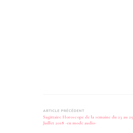
Navigation
ARTICLE PRÉCÉDENT
Sagittaire Horoscope de la semaine du 23 au 2
d’article
Juillet 2018 -en mode audio-