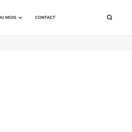
DU MOIS
CONTACT
Capricorne Horoscope de la semaine du 23 au 29 Juillet 2018 -en mode audio-