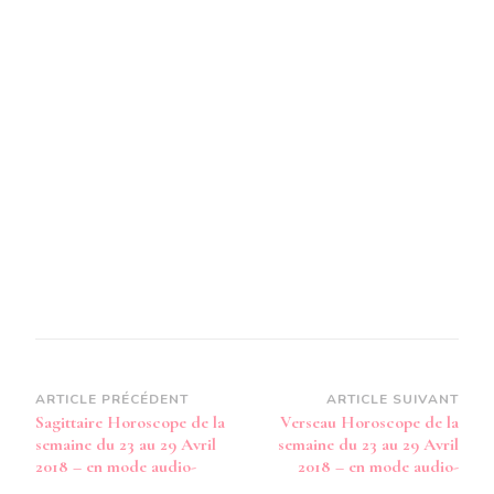
SEMA
DU
23
AU
29
AVRIL
2018
Navigation
ARTICLE PRÉCÉDENT
ARTICLE SUIVANT
Sagittaire Horoscope de la
Verseau Horoscope de la
d’article
semaine du 23 au 29 Avril
semaine du 23 au 29 Avril
2018 – en mode audio-
2018 – en mode audio-