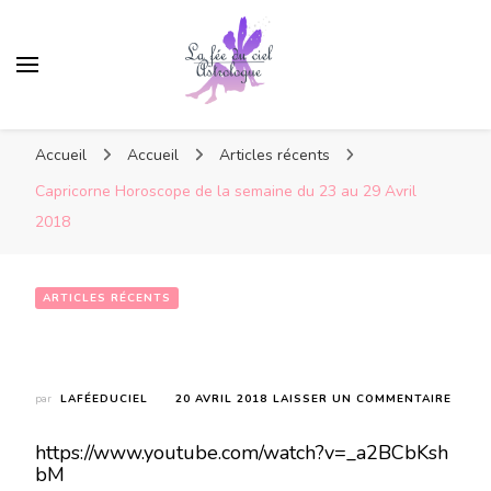
Accueil
Accueil
Articles récents
Capricorne Horoscope de la semaine du 23 au 29 Avril
2018
ARTICLES RÉCENTS
Capricorne Horoscope de la semaine du 23 au 29 Avril 2018
SUR
par
LAFÉEDUCIEL
20 AVRIL 2018
LAISSER UN COMMENTAIRE
CAPR
HORO
https://www.youtube.com/watch?v=_a2BCbKsh
DE
bM
LA